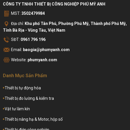
CÔNG TY TNHH THIẾT BỊ CÔNG NGHIỆP PHÚ MỸ ANH
MST:
3502479984
Địa chỉ:
Khu phố Tân Phú, Phường Phú Mỹ, Thành phố Phú Mỹ,
Tỉnh Bà Rịa - Vũng Tàu, Việt Nam
SĐT:
0961 796 196
Email:
baogia@phumyanh.com
Website:
phumyanh.com
Danh Mục Sản Phẩm
Thiết bị tự động hóa
Thiết bị đo lường & kiểm tra
Vật tư làm kín
Thiết bị nâng hạ & Motor, hộp số
Thiết bị điện công nghiệp