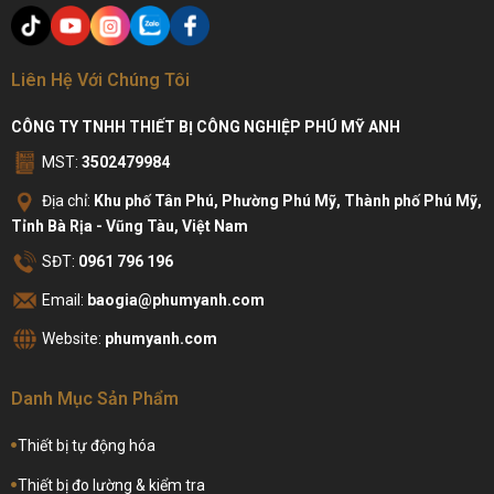
Liên Hệ Với Chúng Tôi
CÔNG TY TNHH THIẾT BỊ CÔNG NGHIỆP PHÚ MỸ ANH
MST:
3502479984
Địa chỉ:
Khu phố Tân Phú, Phường Phú Mỹ, Thành phố Phú Mỹ,
Tỉnh Bà Rịa - Vũng Tàu, Việt Nam
SĐT:
0961 796 196
Email:
baogia@phumyanh.com
Website:
phumyanh.com
Danh Mục Sản Phẩm
Thiết bị tự động hóa
Thiết bị đo lường & kiểm tra