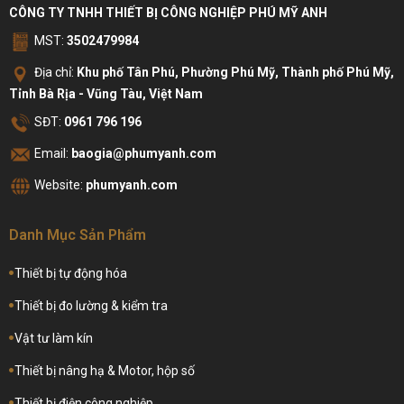
CÔNG TY TNHH THIẾT BỊ CÔNG NGHIỆP PHÚ MỸ ANH
MST:
3502479984
Địa chỉ:
Khu phố Tân Phú, Phường Phú Mỹ, Thành phố Phú Mỹ,
Tỉnh Bà Rịa - Vũng Tàu, Việt Nam
SĐT:
0961 796 196
Email:
baogia@phumyanh.com
Website:
phumyanh.com
Danh Mục Sản Phẩm
Thiết bị tự động hóa
Thiết bị đo lường & kiểm tra
Vật tư làm kín
Thiết bị nâng hạ & Motor, hộp số
Thiết bị điện công nghiệp