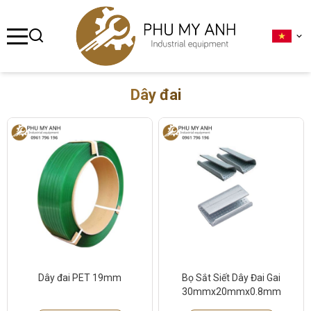
se menu
ubmenu
Dây đai
ubmenu
ubmenu
ubmenu
ubmenu
Dây đai PET 19mm
Bọ Sắt Siết Dây Đai Gai
30mmx20mmx0.8mm