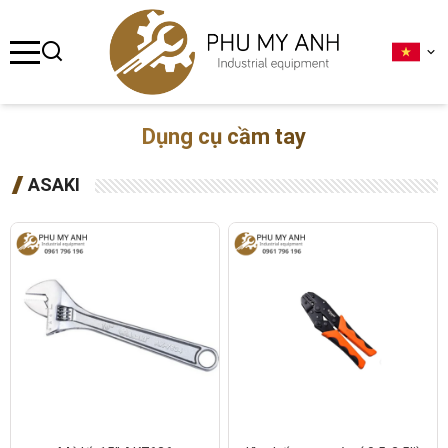
se menu
ubmenu
Dụng cụ cầm tay
ubmenu
ASAKI
ubmenu
ubmenu
ubmenu