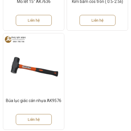
Mỏ lết 15″ AK7636
Kìm bấm cos tròn ( 0.5-2.5li)
Liên hệ
Liên hệ
Búa lục giác cán nhựa AK9576
Liên hệ