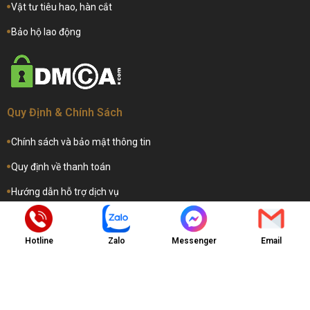
Vật tư tiêu hao, hàn cắt
Bảo hộ lao động
Quy Định & Chính Sách
Chính sách và bảo mật thông tin
Quy định về thanh toán
Hướng dẫn hỗ trợ dịch vụ
Hướng dẫn gia hạn dịch vụ
Hotline
Zalo
Messenger
Email
Copyright © 2025 -
CÔNG TY TNHH THIẾT BỊ CÔNG NGHIỆP PHÚ
MỸ ANH
. All rights reserved.
Design by i-web.vn