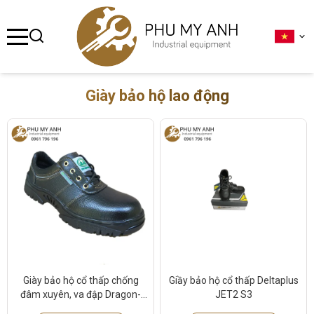
se menu
ubmenu
Giày bảo hộ lao động
ubmenu
ubmenu
ubmenu
ubmenu
Giày bảo hộ cổ thấp chống
Giầy bảo hộ cổ thấp Deltaplus
đâm xuyên, va đập Dragon-
JET2 S3
1NR