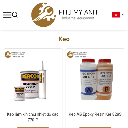
se menu
ubmenu
Keo
ubmenu
ubmenu
ubmenu
ubmenu
Keo làm kín chịu nhiệt độ cao
Keo AB Epoxy Resin Ker 828S
770-P