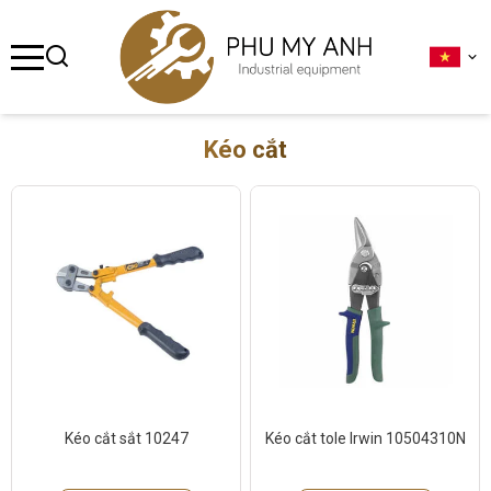
se menu
ubmenu
Kéo cắt
ubmenu
ubmenu
ubmenu
ubmenu
Kéo cắt sắt 10247
Kéo cắt tole Irwin 10504310N