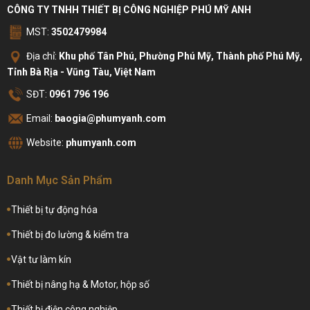
CÔNG TY TNHH THIẾT BỊ CÔNG NGHIỆP PHÚ MỸ ANH
MST:
3502479984
Địa chỉ:
Khu phố Tân Phú, Phường Phú Mỹ, Thành phố Phú Mỹ,
Tỉnh Bà Rịa - Vũng Tàu, Việt Nam
SĐT:
0961 796 196
Email:
baogia@phumyanh.com
Website:
phumyanh.com
Danh Mục Sản Phẩm
Thiết bị tự động hóa
Thiết bị đo lường & kiểm tra
Vật tư làm kín
Thiết bị nâng hạ & Motor, hộp số
Thiết bị điện công nghiệp