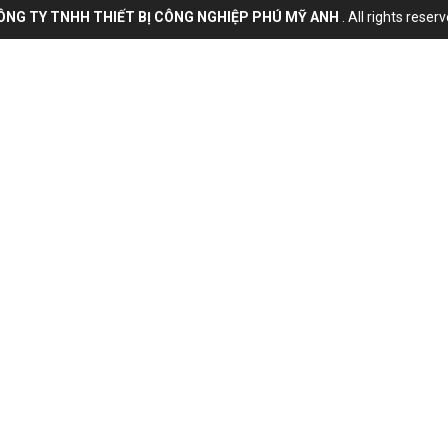
ÔNG TY TNHH THIẾT BỊ CÔNG NGHIỆP PHÚ MỸ ANH
. All rights reser