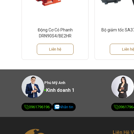
Động Cơ Có Phanh
Bộ giảm tốc SA
DRN90S4/BE2HR
Liên hệ
Liên h
Phú Mỹ Anh
Kinh doanh 1
0961796196
Nhắn tin
0961796
Liên Hệ V