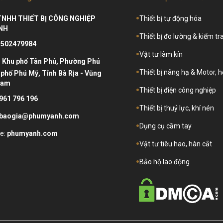
TNHH THIẾT BỊ CÔNG NGHIỆP
Thiết bị tự động hóa
NH
Thiết bị đo lường & kiểm tr
3502479984
Vật tư làm kín
:
Khu phố Tân Phú, Phường Phú
Thiết bị nâng hạ & Motor, 
phố Phú Mỹ, Tỉnh Bà Rịa - Vũng
Nam
Thiết bị điện công nghiệp
961 796 196
Thiết bị thuỷ lực, khí nén
baogia@phumyanh.com
Dụng cụ cầm tay
e:
phumyanh.com
Vật tư tiêu hao, hàn cắt
Bảo hộ lao động