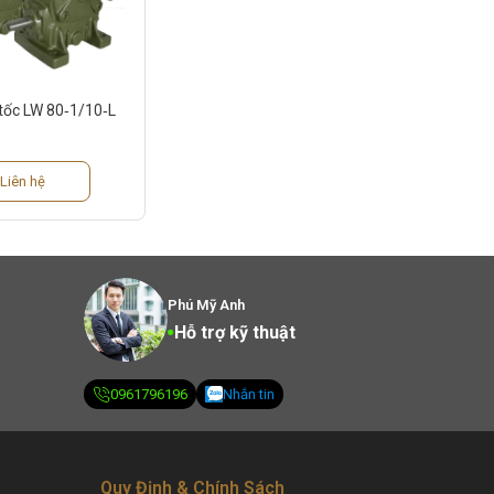
tốc LW 80‑1/10‑L
Liên hệ
Phú Mỹ Anh
Hỗ trợ kỹ thuật
0961796196
Nhắn tin
Quy Định & Chính Sách