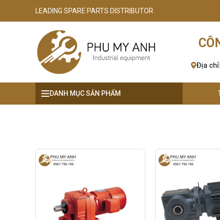
LEADING SPARE PARTS DISTRIBUTOR
se menu
CÔN
ubmenu
Địa chỉ
ubmenu
DANH MỤC SẢN PHẨM
ubmenu
ubmenu
ubmenu