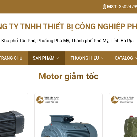
MST:
3502479
G TY TNHH THIẾT BỊ CÔNG NGHIỆP P
: Khu phố Tân Phú, Phường Phú Mỹ, Thành phố Phú Mỹ, Tỉnh Bà Rịa 
TRANG CHỦ
SẢN PHẨM
THƯƠNG HIỆU
CATALOG
Motor giảm tốc