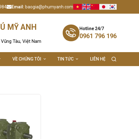
984
Email:
baogia@phumyanh.com
HÚ MỸ ANH
Hotline 24/7
0961 796 196
- Vũng Tàu, Việt Nam
VỀ CHÚNG TÔI
TIN TỨC
LIÊN HỆ