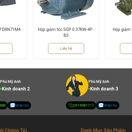
37 DRN71M4
Hộp giảm tốc SGP 0.37KW-4P-
Hộp giảm 
B5
ệ
Liên hệ
Phú Mỹ Anh
Phú Mỹ Anh
Kinh doanh 2
Kinh doanh 3
488
Nhắn tin
0974981717
Nhắn tin
ới Chúng Tôi
Danh Mục Sản Phẩm