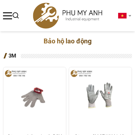
se menu
ubmenu
Bảo hộ lao động
ubmenu
3M
ubmenu
ubmenu
ubmenu