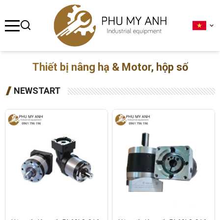
se menu
ubmenu
Thiết bị nâng hạ & Motor, hộp số
ubmenu
NEWSTART
ubmenu
ubmenu
ubmenu