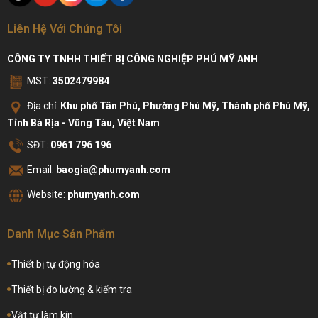
Liên Hệ Với Chúng Tôi
CÔNG TY TNHH THIẾT BỊ CÔNG NGHIỆP PHÚ MỸ ANH
MST:
3502479984
Địa chỉ:
Khu phố Tân Phú, Phường Phú Mỹ, Thành phố Phú Mỹ,
Tỉnh Bà Rịa - Vũng Tàu, Việt Nam
SĐT:
0961 796 196
Email:
baogia@phumyanh.com
Website:
phumyanh.com
Danh Mục Sản Phẩm
Thiết bị tự động hóa
Thiết bị đo lường & kiểm tra
Vật tư làm kín