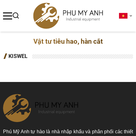
se menu
ubmenu
Vật tư tiêu hao, hàn cắt
ubmenu
KISWEL
ubmenu
ubmenu
ubmenu
Phú Mỹ Anh tự hào là nhà nhập khẩu và phân phối các thiết