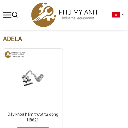
se menu
ubmenu
ADELA
ubmenu
ubmenu
ubmenu
ubmenu
Dây khóa hãm trượt tự động
H8621