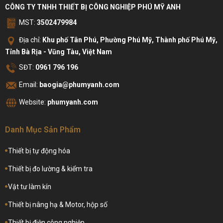
CÔNG TY TNHH THIẾT BỊ CÔNG NGHIỆP PHÚ MỸ ANH
MST:
3502479984
Địa chỉ:
Khu phố Tân Phú, Phường Phú Mỹ, Thành phố Phú Mỹ,
Tỉnh Bà Rịa - Vũng Tàu, Việt Nam
SĐT:
0961 796 196
Email:
baogia@phumyanh.com
Website:
phumyanh.com
Danh Mục Sản Phẩm
Thiết bị tự động hóa
Thiết bị đo lường & kiểm tra
Vật tư làm kín
Thiết bị nâng hạ & Motor, hộp số
Thiết bị điện công nghiệp