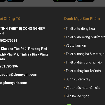
ới Chúng Tôi
Danh Mục Sản Phẩm
TNHH THIẾT BỊ CÔNG NGHIỆP
Thiết bị tự động hóa
NH
Thiết bị đo lường & kiểm tr
3502479984
Vật tư làm kín
:
Khu phố Tân Phú, Phường Phú
Thiết bị nâng hạ & Motor, 
phố Phú Mỹ, Tỉnh Bà Rịa - Vũng
Nam
Thiết bị điện công nghiệp
961 796 196
Thiết bị thuỷ lực, khí nén
baogia@phumyanh.com
Dụng cụ cầm tay
e:
phumyanh.com
Vật tư tiêu hao, hàn cắt
Bảo hộ lao động