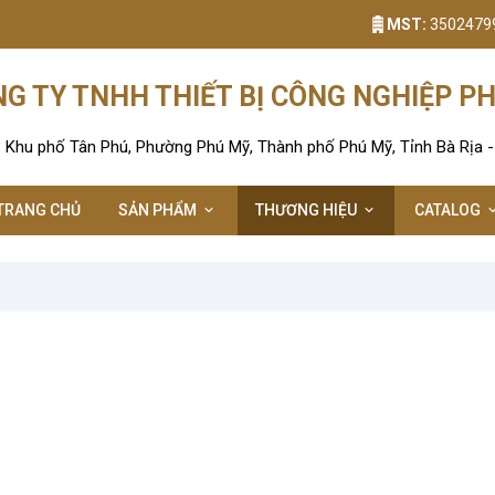
MST:
3502479
G TY TNHH THIẾT BỊ CÔNG NGHIỆP P
: Khu phố Tân Phú, Phường Phú Mỹ, Thành phố Phú Mỹ, Tỉnh Bà Rịa 
TRANG CHỦ
SẢN PHẨM
THƯƠNG HIỆU
CATALOG