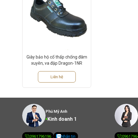
Giày bảo hộ cổ thấp chống đâm
xuyên, va đập Dragon-1NR
Liên hệ
Phú Mỹ Anh
Kinh doanh 1
0961796196
Nhắn tin
0961796