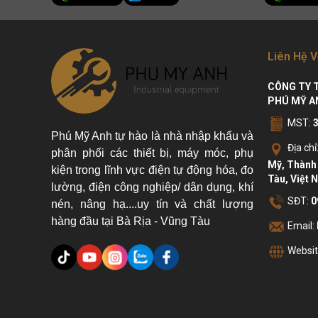
Liên Hệ V
CÔNG TY 
PHÚ MỸ A
MST:
Phú Mỹ Anh tự hào là nhà nhập khẩu và
Địa chỉ
phân phối các thiết bị, máy móc, phụ
Mỹ, Thành 
kiện trong lĩnh vực điện tự động hóa, đo
Tàu, Việt 
lường, điện công nghiệp/ dân dụng, khí
SĐT:
0
nén, nâng hạ....uy tín và chất lượng
hàng đầu tại Bà Rịa - Vũng Tàu
Email:
Websit