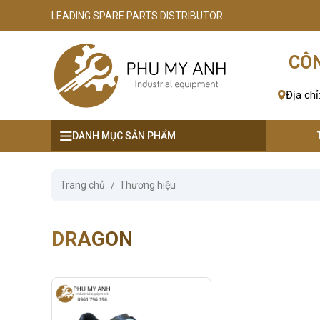
LEADING SPARE PARTS DISTRIBUTOR
se menu
CÔN
ubmenu
Địa chỉ
ubmenu
DANH MỤC SẢN PHẨM
ubmenu
ubmenu
Trang chủ
Thương hiệu
ubmenu
DRAGON