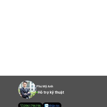
Phú Mỹ Anh
Hỗ trợ kỹ thuật
0961796196
Nhắn tin