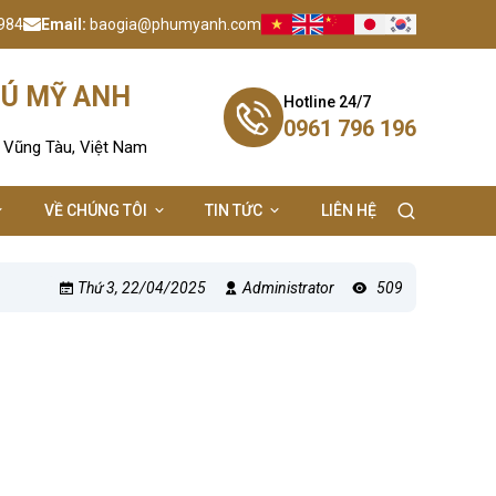
984
Email:
baogia@phumyanh.com
HÚ MỸ ANH
Hotline 24/7
0961 796 196
- Vũng Tàu, Việt Nam
VỀ CHÚNG TÔI
TIN TỨC
LIÊN HỆ
Thứ 3, 22/04/2025
Administrator
509