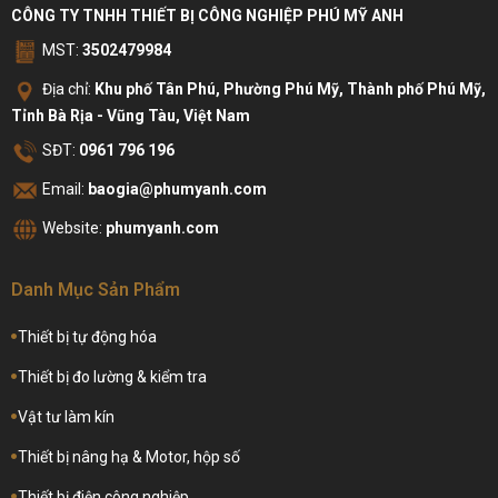
CÔNG TY TNHH THIẾT BỊ CÔNG NGHIỆP PHÚ MỸ ANH
MST:
3502479984
Địa chỉ:
Khu phố Tân Phú, Phường Phú Mỹ, Thành phố Phú Mỹ,
Tỉnh Bà Rịa - Vũng Tàu, Việt Nam
SĐT:
0961 796 196
Email:
baogia@phumyanh.com
Website:
phumyanh.com
Danh Mục Sản Phẩm
Thiết bị tự động hóa
Thiết bị đo lường & kiểm tra
Vật tư làm kín
Thiết bị nâng hạ & Motor, hộp số
Thiết bị điện công nghiệp