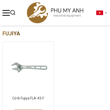
se menu
ubmenu
FUJIYA
ubmenu
ubmenu
ubmenu
ubmenu
Cờ lê Fujiya FLA-43-F