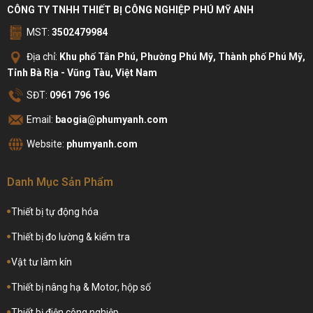
CÔNG TY TNHH THIẾT BỊ CÔNG NGHIỆP PHÚ MỸ ANH
MST:
3502479984
Địa chỉ:
Khu phố Tân Phú, Phường Phú Mỹ, Thành phố Phú Mỹ,
Tỉnh Bà Rịa - Vũng Tàu, Việt Nam
SĐT:
0961 796 196
Email:
baogia@phumyanh.com
Website:
phumyanh.com
Danh Mục Sản Phẩm
Thiết bị tự động hóa
Thiết bị đo lường & kiểm tra
Vật tư làm kín
Thiết bị nâng hạ & Motor, hộp số
Thiết bị điện công nghiệp