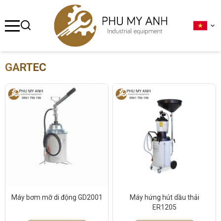
se menu
ubmenu
GARTEC
ubmenu
ubmenu
ubmenu
ubmenu
Máy bơm mỡ di động GD2001
Máy hứng hút dầu thải
ER1205