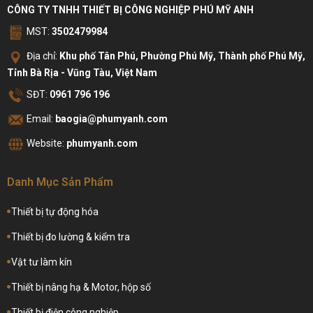
CÔNG TY TNHH THIẾT BỊ CÔNG NGHIỆP PHÚ MỸ ANH
MST:
3502479984
Địa chỉ:
Khu phố Tân Phú, Phường Phú Mỹ, Thành phố Phú Mỹ,
Tỉnh Bà Rịa - Vũng Tàu, Việt Nam
SĐT:
0961 796 196
Email:
baogia@phumyanh.com
Website:
phumyanh.com
Danh Mục Sản Phẩm
Thiết bị tự động hóa
Thiết bị đo lường & kiểm tra
Vật tư làm kín
Thiết bị nâng hạ & Motor, hộp số
Thiết bị điện công nghiệp