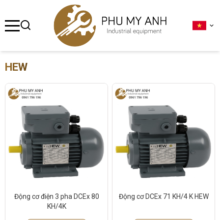
se menu
ubmenu
HEW
ubmenu
ubmenu
ubmenu
ubmenu
Động cơ điện 3 pha DCEx 80
Động cơ DCEx 71 KH/4 K HEW
KH/4K