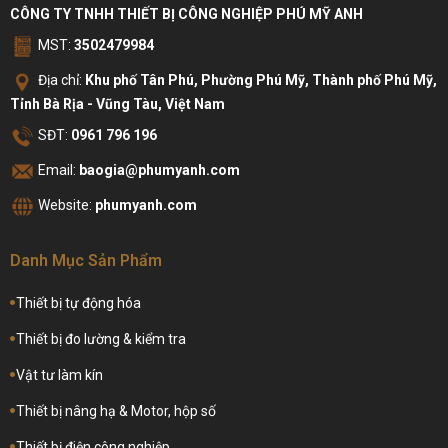
CÔNG TY TNHH THIẾT BỊ CÔNG NGHIỆP PHÚ MỸ ANH
MST:
3502479984
Địa chỉ:
Khu phố Tân Phú, Phường Phú Mỹ, Thành phố Phú Mỹ,
Tỉnh Bà Rịa - Vũng Tàu, Việt Nam
SĐT:
0961 796 196
Email:
baogia@phumyanh.com
Website:
phumyanh.com
Danh Mục Sản Phẩm
Thiết bị tự động hóa
Thiết bị đo lường & kiểm tra
Vật tư làm kín
Thiết bị nâng hạ & Motor, hộp số
Thiết bị điện công nghiệp