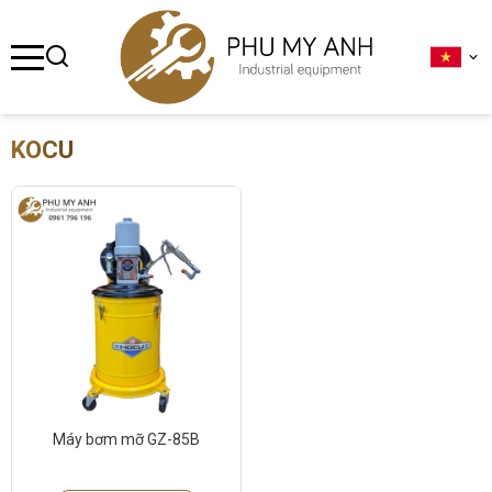
se menu
ubmenu
KOCU
ubmenu
ubmenu
ubmenu
ubmenu
Máy bơm mỡ GZ-85B