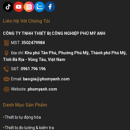
Liên Hệ Với Chúng Tôi
CÔNG TY TNHH THIẾT BỊ CÔNG NGHIỆP PHÚ MỸ ANH
MST:
3502479984
Địa chỉ:
Khu phố Tân Phú, Phường Phú Mỹ, Thành phố Phú Mỹ,
Tỉnh Bà Rịa - Vũng Tàu, Việt Nam
SĐT:
0961 796 196
Email:
baogia@phumyanh.com
Website:
phumyanh.com
Danh Mục Sản Phẩm
Thiết bị tự động hóa
Thiết bị đo lường & kiểm tra