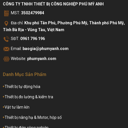
CÔNG TY TNHH THIẾT BỊ CÔNG NGHIỆP PHÚ MỸ ANH
MST:
3502479984
Địa chỉ:
Khu phố Tân Phú, Phường Phú Mỹ, Thành phố Phú Mỹ,
Tỉnh Bà Rịa - Vũng Tàu, Việt Nam
SĐT:
0961 796 196
Email:
baogia@phumyanh.com
Website:
phumyanh.com
Danh Mục Sản Phẩm
Thiết bị tự động hóa
Thiết bị đo lường & kiểm tra
Vật tư làm kín
Thiết bị nâng hạ & Motor, hộp số
Thiết bị điện công nghiệp