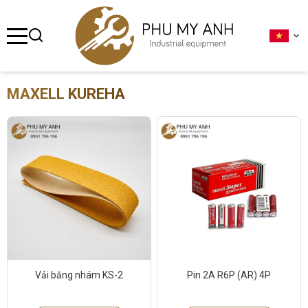
se menu
ubmenu
MAXELL KUREHA
ubmenu
ubmenu
ubmenu
ubmenu
Vải băng nhám KS-2
Pin 2A R6P (AR) 4P