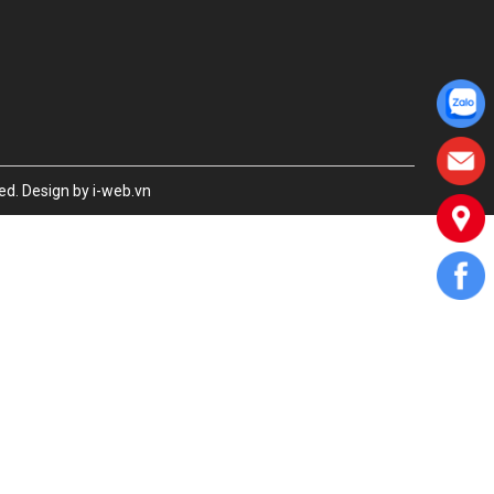
ved.
Design by i-web.vn