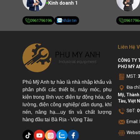
Kinh doanh 1
0961796196
Nhắn tin
0961796
Liên Hệ V
CÔNG TY 
PHÚ MỸ A
MST:
Phú Mỹ Anh tự hào là nhà nhập khẩu và
Địa chỉ
phân phối các thiết bị, máy móc, phụ
Mỹ, Thành 
kiện trong lĩnh vực điện tự động hóa, đo
Tàu, Việt 
lường, điện công nghiệp/ dân dụng, khí
SĐT:
0
nén, nâng hạ....uy tín và chất lượng
hàng đầu tại Bà Rịa - Vũng Tàu
Email:
Websit