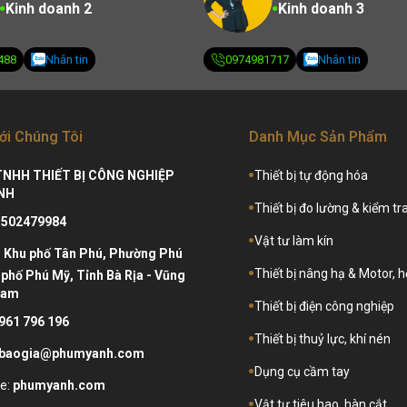
Kinh doanh 2
Kinh doanh 3
488
Nhắn tin
0974981717
Nhắn tin
ới Chúng Tôi
Danh Mục Sản Phẩm
TNHH THIẾT BỊ CÔNG NGHIỆP
Thiết bị tự động hóa
NH
Thiết bị đo lường & kiểm tr
3502479984
Vật tư làm kín
:
Khu phố Tân Phú, Phường Phú
Thiết bị nâng hạ & Motor, 
phố Phú Mỹ, Tỉnh Bà Rịa - Vũng
Nam
Thiết bị điện công nghiệp
961 796 196
Thiết bị thuỷ lực, khí nén
baogia@phumyanh.com
Dụng cụ cầm tay
e:
phumyanh.com
Vật tư tiêu hao, hàn cắt