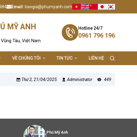
984
Email:
baogia@phumyanh.com
HÚ MỸ ANH
Hotline 24/7
0961 796 196
- Vũng Tàu, Việt Nam
VỀ CHÚNG TÔI
TIN TỨC
LIÊN HỆ
Thứ 2, 21/04/2025
Administrator
449
Phú Mỹ Anh