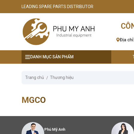
LEADING SPARE PARTS DISTRIBUTOR
se menu
CÔN
ubmenu
Địa chỉ
ubmenu
DANH MỤC SẢN PHẨM
ubmenu
ubmenu
Trang chủ
Thương hiệu
ubmenu
MGCO
Phú Mỹ Anh