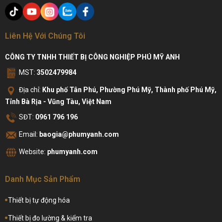
Liên Hệ Với Chúng Tôi
CÔNG TY TNHH THIẾT BỊ CÔNG NGHIỆP PHÚ MỸ ANH
MST:
3502479984
Địa chỉ:
Khu phố Tân Phú, Phường Phú Mỹ, Thành phố Phú Mỹ,
Tỉnh Bà Rịa - Vũng Tàu, Việt Nam
SĐT:
0961 796 196
Email:
baogia@phumyanh.com
Website:
phumyanh.com
Danh Mục Sản Phẩm
Thiết bị tự động hóa
Thiết bị đo lường & kiểm tra