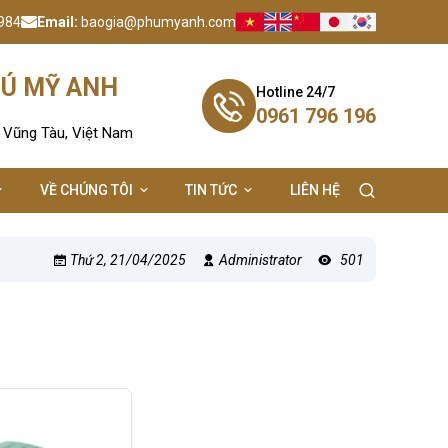
984
Email:
baogia@phumyanh.com
HÚ MỸ ANH
Hotline 24/7
0961 796 196
- Vũng Tàu, Việt Nam
VỀ CHÚNG TÔI
TIN TỨC
LIÊN HỆ
Thứ 2, 21/04/2025
Administrator
501