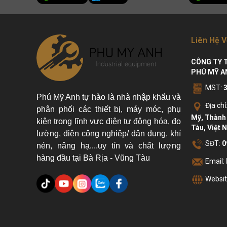
Liên Hệ V
CÔNG TY 
PHÚ MỸ A
MST:
Phú Mỹ Anh tự hào là nhà nhập khẩu và
Địa chỉ
phân phối các thiết bị, máy móc, phụ
Mỹ, Thành 
kiện trong lĩnh vực điện tự động hóa, đo
Tàu, Việt 
lường, điện công nghiệp/ dân dụng, khí
SĐT:
0
nén, nâng hạ....uy tín và chất lượng
hàng đầu tại Bà Rịa - Vũng Tàu
Email:
Websit