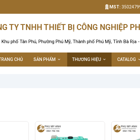
MST:
3502479
G TY TNHH THIẾT BỊ CÔNG NGHIỆP P
: Khu phố Tân Phú, Phường Phú Mỹ, Thành phố Phú Mỹ, Tỉnh Bà Rịa 
TRANG CHỦ
SẢN PHẨM
THƯƠNG HIỆU
CATALOG