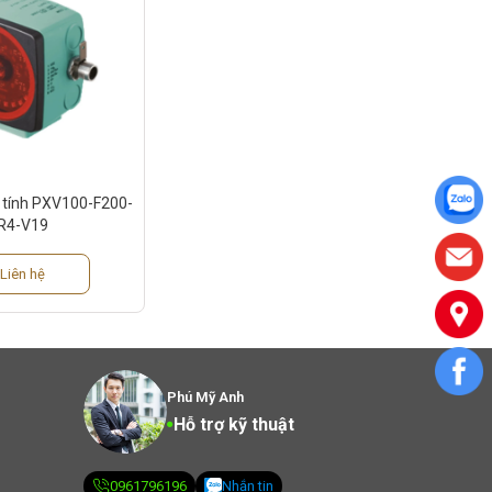
n tính PXV100-F200-
R4-V19
Liên hệ
Phú Mỹ Anh
Hỗ trợ kỹ thuật
0961796196
Nhắn tin