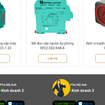
ng cấp máy
Mô đun cấp nguồn dự phòng
Định vị tuyế
C5-1.20
KFD2-EB2.R4A.B
ệ
Liên hệ
Phú Mỹ Anh
Phú Mỹ Anh
Kinh doanh 2
Kinh doanh 3
488
Nhắn tin
0974981717
Nhắn tin