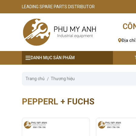
LEADING SPARE PARTS DISTRIBUTOR
se menu
CÔN
ubmenu
Địa chỉ
ubmenu
DANH MỤC SẢN PHẨM
ubmenu
ubmenu
Trang chủ
Thương hiệu
ubmenu
PEPPERL + FUCHS