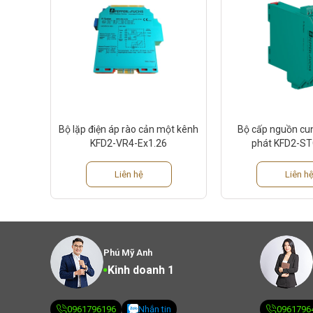
Bộ lặp điện áp rào cản một kênh
Bộ cấp nguồn cu
KFD2-VR4-Ex1.26
phát KFD2-ST
Liên hệ
Liên h
Phú Mỹ Anh
Kinh doanh 1
0961796196
Nhắn tin
0961796