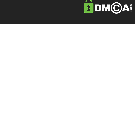
ÔNG TY TNHH THIẾT BỊ CÔNG NGHIỆP PHÚ MỸ ANH
. All rights reser