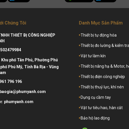
ới Chúng Tôi
Danh Mục Sản Phẩm
TNHH THIẾT BỊ CÔNG NGHIỆP
Thiết bị tự động hóa
NH
Thiết bị đo lường & kiểm tr
3502479984
Vật tư làm kín
:
Khu phố Tân Phú, Phường Phú
Thiết bị nâng hạ & Motor, 
phố Phú Mỹ, Tỉnh Bà Rịa - Vũng
Nam
Thiết bị điện công nghiệp
961 796 196
Thiết bị thuỷ lực, khí nén
baogia@phumyanh.com
Dụng cụ cầm tay
e:
phumyanh.com
Vật tư tiêu hao, hàn cắt
Bảo hộ lao động