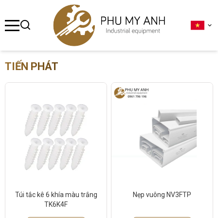
se menu
ubmenu
TIẾN PHÁT
ubmenu
ubmenu
ubmenu
ubmenu
Túi tắc kê 6 khía màu trắng
Nẹp vuông NV3FTP
TK6K4F