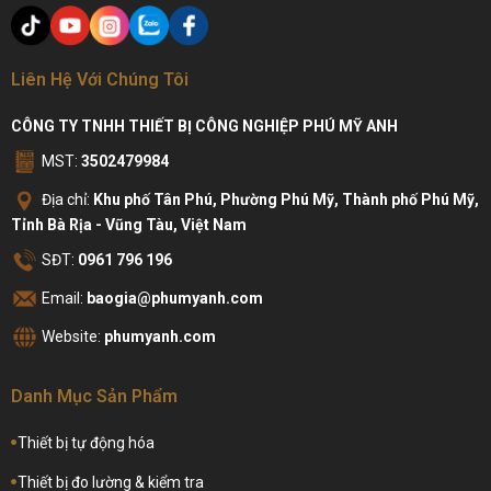
Liên Hệ Với Chúng Tôi
CÔNG TY TNHH THIẾT BỊ CÔNG NGHIỆP PHÚ MỸ ANH
MST:
3502479984
Địa chỉ:
Khu phố Tân Phú, Phường Phú Mỹ, Thành phố Phú Mỹ,
Tỉnh Bà Rịa - Vũng Tàu, Việt Nam
SĐT:
0961 796 196
Email:
baogia@phumyanh.com
Website:
phumyanh.com
Danh Mục Sản Phẩm
Thiết bị tự động hóa
Thiết bị đo lường & kiểm tra