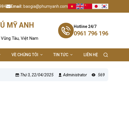
984
Email:
baogia@phumyanh.com
HÚ MỸ ANH
Hotline 24/7
0961 796 196
- Vũng Tàu, Việt Nam
VỀ CHÚNG TÔI
TIN TỨC
LIÊN HỆ
Thứ 3, 22/04/2025
Administrator
569