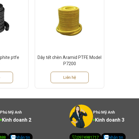
phite ptfe
Dây tết chèn Aramid PTFE Model
0
P7200
ệ
Liên hệ
Phú Mỹ Anh
Phú Mỹ Anh
Kinh doanh 2
Kinh doanh 3
488
Nhắn tin
0974981717
Nhắn tin