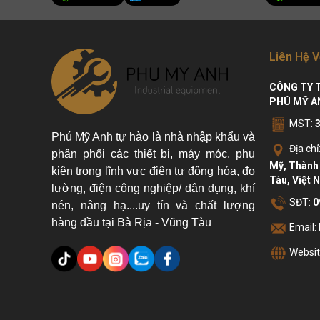
Liên Hệ V
CÔNG TY 
PHÚ MỸ A
MST:
Phú Mỹ Anh tự hào là nhà nhập khẩu và
Địa chỉ
phân phối các thiết bị, máy móc, phụ
Mỹ, Thành 
kiện trong lĩnh vực điện tự động hóa, đo
Tàu, Việt 
lường, điện công nghiệp/ dân dụng, khí
SĐT:
0
nén, nâng hạ....uy tín và chất lượng
hàng đầu tại Bà Rịa - Vũng Tàu
Email:
Websit