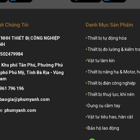
ới Chúng Tôi
Danh Mục Sản Phẩm
TNHH THIẾT BỊ CÔNG NGHIỆP
Thiết bị tự động hóa
NH
Thiết bị đo lường & kiểm tr
3502479984
Vật tư làm kín
:
Khu phố Tân Phú, Phường Phú
Thiết bị nâng hạ & Motor, 
phố Phú Mỹ, Tỉnh Bà Rịa - Vũng
Nam
Thiết bị điện công nghiệp
961 796 196
Thiết bị thuỷ lực, khí nén
baogia@phumyanh.com
Dụng cụ cầm tay
e:
phumyanh.com
Vật tư tiêu hao, hàn cắt
Bảo hộ lao động