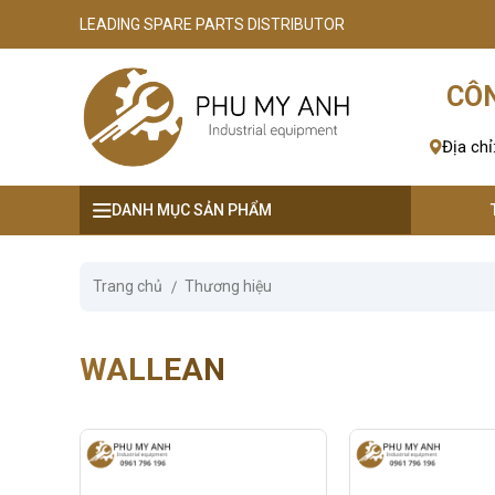
LEADING SPARE PARTS DISTRIBUTOR
se menu
CÔN
ubmenu
Địa chỉ
ubmenu
DANH MỤC SẢN PHẨM
ubmenu
ubmenu
Trang chủ
Thương hiệu
ubmenu
WALLEAN