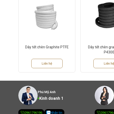
Dây tết chèn Graphite PTFE
Dây tết chèn gra
P430
Liên hệ
Liên h
Phú Mỹ Anh
Kinh doanh 1
0961796196
Nhắn tin
0961796