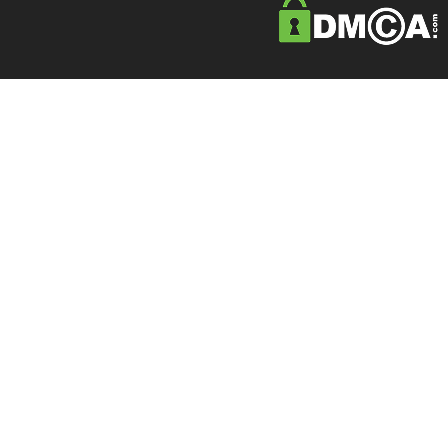
ÔNG TY TNHH THIẾT BỊ CÔNG NGHIỆP PHÚ MỸ ANH
. All rights reser