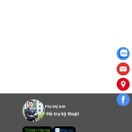
Phú Mỹ Anh
Hỗ trợ kỹ thuật
0961796196
Nhắn tin