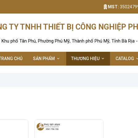
MST:
3502479
G TY TNHH THIẾT BỊ CÔNG NGHIỆP P
: Khu phố Tân Phú, Phường Phú Mỹ, Thành phố Phú Mỹ, Tỉnh Bà Rịa 
TRANG CHỦ
SẢN PHẨM
THƯƠNG HIỆU
CATALOG