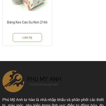
Băng Keo Cao Su Non 2166
Liên hệ
Phú Mỹ Anh tự hào là nhà nhập khẩu và phân phối các thiết
bị, máy móc, phụ kiện trong lĩnh vực điện tự động hóa, đo