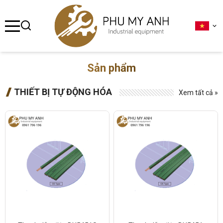
se menu
ubmenu
Sản phẩm
ubmenu
THIẾT BỊ TỰ ĐỘNG HÓA
Xem tất cả »
ubmenu
ubmenu
ubmenu