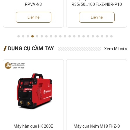
PPVA-N3
R35/50...100 FL-Z-NBR-P10
Liên hệ
Liên hệ
DỤNG CỤ CẦM TAY
Xem tất cả »
Máy hàn que HK 200E
Máy cưa kiếm M18 FHZ-0