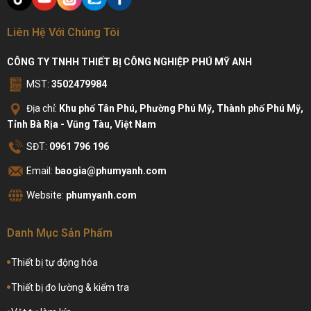
Liên Hệ Với Chúng Tôi
CÔNG TY TNHH THIẾT BỊ CÔNG NGHIỆP PHÚ MỸ ANH
MST:
3502479984
Địa chỉ:
Khu phố Tân Phú, Phường Phú Mỹ, Thành phố Phú Mỹ,
Tỉnh Bà Rịa - Vũng Tàu, Việt Nam
SĐT:
0961 796 196
Email:
baogia@phumyanh.com
Website:
phumyanh.com
Danh Mục Sản Phẩm
Thiết bị tự động hóa
Thiết bị đo lường & kiểm tra