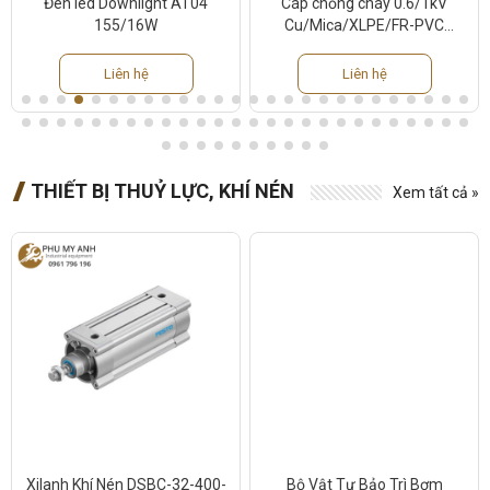
Đèn led Downlight AT04
Cáp chống cháy 0.6/1kV
155/16W
Cu/Mica/XLPE/FR-PVC
2Cx2.5mm2
Liên hệ
Liên hệ
THIẾT BỊ THUỶ LỰC, KHÍ NÉN
Xem tất cả »
Xilanh Khí Nén DSBC-32-400-
Bộ Vật Tư Bảo Trì Bơm