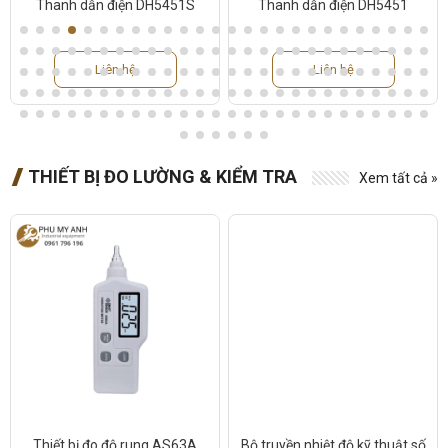
Thanh dẫn điện DH5451S
Thanh dẫn điện DH5451
Liên hệ
Liên hệ
THIẾT BỊ ĐO LƯỜNG & KIỂM TRA
Xem tất cả »
Thiết bị đo độ rung AS63A
Bộ truyền nhiệt độ kỹ thuật số