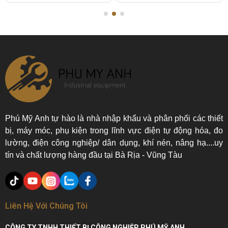
Phú Mỹ Anh tự hào là nhà nhập khẩu và phân phối các thiết
bị, máy móc, phụ kiện trong lĩnh vực điện tự động hóa, đo
lường, điện công nghiệp/ dân dụng, khí nén, nâng hạ....uy
tín và chất lượng hàng đầu tại Bà Rịa - Vũng Tàu
Liên Hệ Với Chúng Tôi
CÔNG TY TNHH THIẾT BỊ CÔNG NGHIỆP PHÚ MỸ ANH