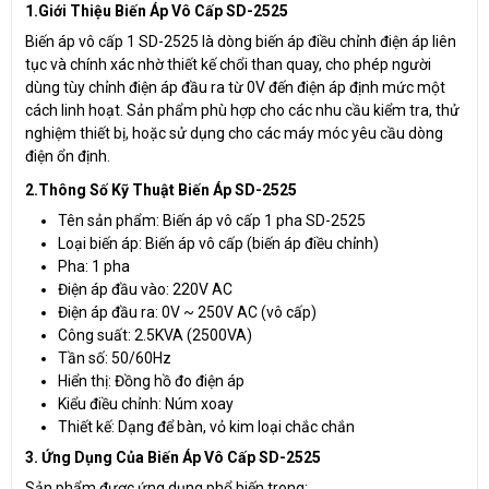
1.Giới Thiệu Biến Áp Vô Cấp SD-2525
Biến áp vô cấp 1 SD-2525 là dòng biến áp điều chỉnh điện áp liên
tục và chính xác nhờ thiết kế chổi than quay, cho phép người
dùng tùy chỉnh điện áp đầu ra từ 0V đến điện áp định mức một
cách linh hoạt. Sản phẩm phù hợp cho các nhu cầu kiểm tra, thử
nghiệm thiết bị, hoặc sử dụng cho các máy móc yêu cầu dòng
điện ổn định.
2.Thông Số Kỹ Thuật Biến Áp SD-2525
Tên sản phẩm: Biến áp vô cấp 1 pha SD-2525
Loại biến áp: Biến áp vô cấp (biến áp điều chỉnh)
Pha: 1 pha
Điện áp đầu vào: 220V AC
Điện áp đầu ra: 0V ~ 250V AC (vô cấp)
Công suất: 2.5KVA (2500VA)
Tần số: 50/60Hz
Hiển thị: Đồng hồ đo điện áp
Kiểu điều chỉnh: Núm xoay
Thiết kế: Dạng để bàn, vỏ kim loại chắc chắn
3. Ứng Dụng Của Biến Áp Vô Cấp SD-2525
Sản phẩm được ứng dụng phổ biến trong: