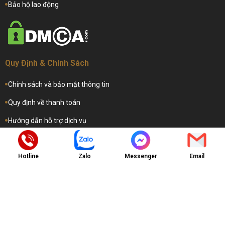
Bảo hộ lao động
Quy Định & Chính Sách
Chính sách và bảo mật thông tin
Quy định về thanh toán
Hướng dẫn hỗ trợ dịch vụ
Hướng dẫn gia hạn dịch vụ
Hotline
Zalo
Messenger
Email
Copyright © 2025 -
CÔNG TY TNHH THIẾT BỊ CÔNG NGHIỆP PHÚ
MỸ ANH
. All rights reserved.
Design by i-web.vn