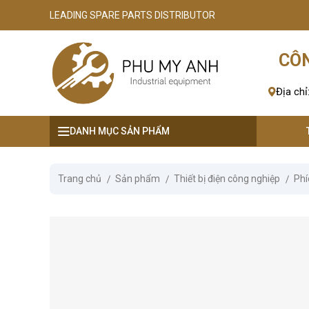
LEADING SPARE PARTS DISTRIBUTOR
se menu
CÔN
ubmenu
Địa chỉ
ubmenu
DANH MỤC SẢN PHẨM
ubmenu
ubmenu
Trang chủ
Sản phẩm
Thiết bị điện công nghiệp
Phí
ubmenu