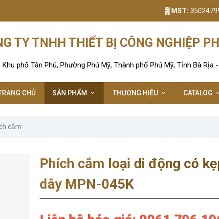
MST:
3502479
G TY TNHH THIẾT BỊ CÔNG NGHIỆP P
: Khu phố Tân Phú, Phường Phú Mỹ, Thành phố Phú Mỹ, Tỉnh Bà Rịa 
TRANG CHỦ
SẢN PHẨM
THƯƠNG HIỆU
CATALOG
ch cắm
Phích cắm loại di động có kẹ
dây MPN-045K