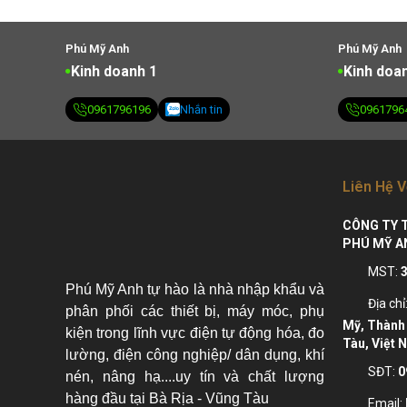
Phú Mỹ Anh
Phú Mỹ Anh
Kinh doanh 1
Kinh doa
0961796196
Nhắn tin
0961796
Liên Hệ V
CÔNG TY 
PHÚ MỸ A
MST:
Phú Mỹ Anh tự hào là nhà nhập khẩu và
Địa chỉ
phân phối các thiết bị, máy móc, phụ
Mỹ, Thành 
kiện trong lĩnh vực điện tự động hóa, đo
Tàu, Việt 
lường, điện công nghiệp/ dân dụng, khí
SĐT:
0
nén, nâng hạ....uy tín và chất lượng
hàng đầu tại Bà Rịa - Vũng Tàu
Email: