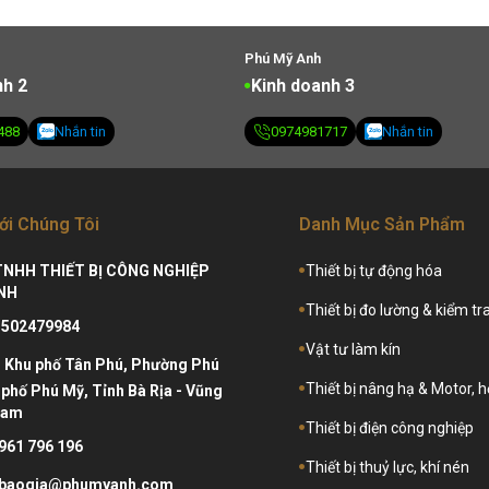
Phú Mỹ Anh
nh 2
Kinh doanh 3
488
Nhắn tin
0974981717
Nhắn tin
ới Chúng Tôi
Danh Mục Sản Phẩm
TNHH THIẾT BỊ CÔNG NGHIỆP
Thiết bị tự động hóa
NH
Thiết bị đo lường & kiểm tr
3502479984
Vật tư làm kín
:
Khu phố Tân Phú, Phường Phú
Thiết bị nâng hạ & Motor, 
phố Phú Mỹ, Tỉnh Bà Rịa - Vũng
Nam
Thiết bị điện công nghiệp
961 796 196
Thiết bị thuỷ lực, khí nén
baogia@phumyanh.com