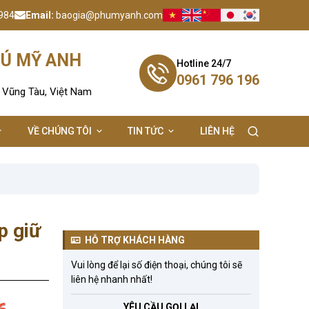
984
Email:
baogia@phumyanh.com
HÚ MỸ ANH
Hotline 24/7
0961 796 196
- Vũng Tàu, Việt Nam
VỀ CHÚNG TÔI
TIN TỨC
LIÊN HỆ
p giữ
HỖ TRỢ KHÁCH HÀNG
Vui lòng để lại số điện thoại, chúng tôi sẽ
liên hệ nhanh nhất!
YÊU CẦU GỌI LẠI