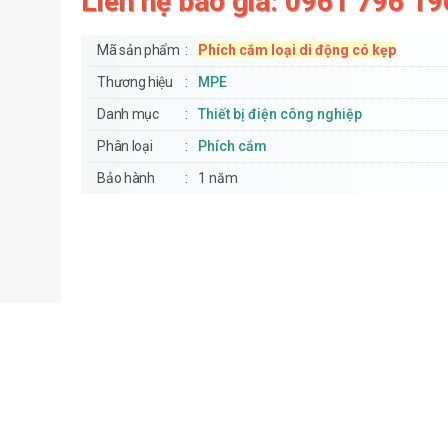
Liên hệ báo giá: 0961 796 19
Mã sản phẩm
Phích cắm loại di động có kẹp
Thương hiệu
MPE
Danh mục
Thiết bị điện công nghiệp
Phân loại
Phích cắm
Bảo hành
1 năm