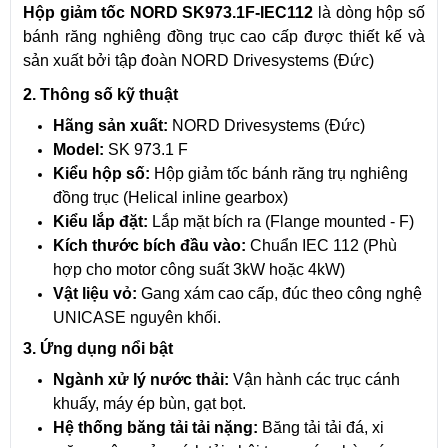
Hộp giảm tốc NORD SK973.1F-IEC112
là dòng hộp số
bánh răng nghiêng đồng trục cao cấp được thiết kế và
sản xuất bởi tập đoàn NORD Drivesystems (Đức)
2. Thông số kỹ thuật
Hãng sản xuất:
NORD Drivesystems (Đức)
Model:
SK 973.1 F
Kiểu hộp số:
Hộp giảm tốc bánh răng trụ nghiêng
đồng trục (Helical inline gearbox)
Kiểu lắp đặt:
Lắp mặt bích ra (Flange mounted - F)
Kích thước bích đầu vào:
Chuẩn IEC 112 (Phù
hợp cho motor công suất 3kW hoặc 4kW)
Vật liệu vỏ:
Gang xám cao cấp, đúc theo công nghệ
UNICASE nguyên khối.
3. Ứng dụng nổi bật
Ngành xử lý nước thải:
Vận hành các trục cánh
khuấy, máy ép bùn, gạt bọt.
Hệ thống băng tải tải nặng:
Băng tải tải đá, xi