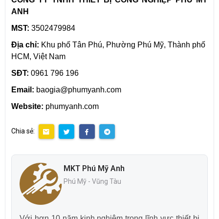
ANH
MST:
3502479984
Địa chỉ:
Khu phố Tân Phú, Phường Phú Mỹ, Thành phố
HCM, Việt Nam
SĐT:
0961 796 196
Email:
baogia@phumyanh.com
Website:
phumyanh.com
Chia sẻ:
MKT Phú Mỹ Anh
Phú Mỹ - Vũng Tàu
Với hơn 10 năm kinh nghiệm trong lĩnh vực thiết bị