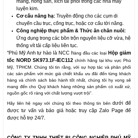
măng, nông sản, xích tải phôi trong các nhà máy
luyện kim.
Cơ cấu nâng hạ:
Truyền động cho các cụm di
chuyển cầu trục, cổng trục, hoặc cơ cấu tời nâng.
Công nghiệp thực phẩm & Thức ăn chăn nuôi:
Ứng dụng trong các bồn trộn nguyên liệu cỡ vừa, hệ
thống vít tải cấp liệu liên tục.
“Phú Mỹ Anh tự hào là NCC h
Hộp giảm
àng đầu các loại
tốc NORD SK973.1F-IEC112
chính hãng tại khu vực Phú
Mỹ, TPHCM. Chúng tôi tin rằng, với sự hợp tác và phân phối
các sản phẩm với mức giá chiết khấu ưu đãi đến từng khách
hàng và chính sách bảo hành tốt nhất, chúng tôi hy vọng sẽ
mang đến cho Quý khách hàng những sản phẩm có xuất xứ,
nguồn gốc rõ ràng với chất lượng vượt trội”.
dưới để
Hãy liên hệ ngay với chúng tôi theo thông tin bên
được tư vấn và báo giá hoặc truy cập Zalo Page để
được hỗ trợ 24/7.
CÔNG TY TNHH THIẾT BỊ CÔNG NGHIỆP PHÚ MỸ