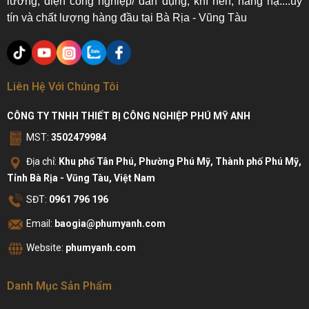
lường, điện công nghiệp/ dân dụng, khí nén, nâng hạ....uy
tín và chất lượng hàng đầu tại Bà Rịa - Vũng Tàu
Liên Hệ Với Chúng Tôi
CÔNG TY TNHH THIẾT BỊ CÔNG NGHIỆP PHÚ MỸ ANH
MST:
3502479984
Địa chỉ:
Khu phố Tân Phú, Phường Phú Mỹ, Thành phố Phú Mỹ,
Tỉnh Bà Rịa - Vũng Tàu, Việt Nam
SĐT:
0961 796 196
Email:
baogia@phumyanh.com
Website:
phumyanh.com
Danh Mục Sản Phẩm