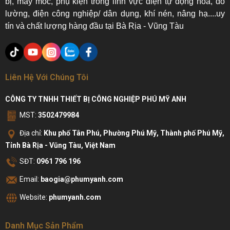
bị, máy móc, phụ kiện trong lĩnh vực điện tự động hóa, đo
lường, điện công nghiệp/ dân dụng, khí nén, nâng hạ....uy
tín và chất lượng hàng đầu tại Bà Rịa - Vũng Tàu
Liên Hệ Với Chúng Tôi
CÔNG TY TNHH THIẾT BỊ CÔNG NGHIỆP PHÚ MỸ ANH
MST:
3502479984
Địa chỉ:
Khu phố Tân Phú, Phường Phú Mỹ, Thành phố Phú Mỹ,
Tỉnh Bà Rịa - Vũng Tàu, Việt Nam
SĐT:
0961 796 196
Email:
baogia@phumyanh.com
Website:
phumyanh.com
Danh Mục Sản Phẩm