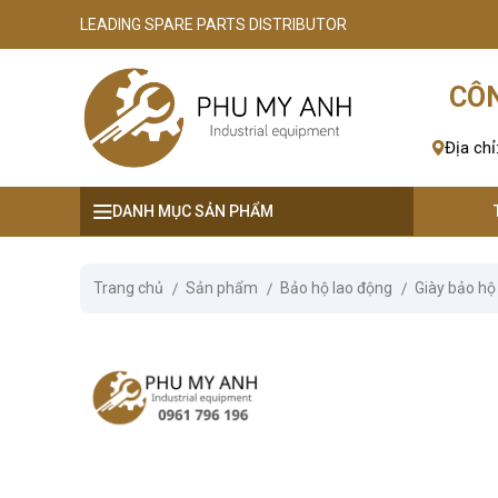
LEADING SPARE PARTS DISTRIBUTOR
se menu
CÔN
ubmenu
Địa chỉ
ubmenu
DANH MỤC SẢN PHẨM
ubmenu
ubmenu
Trang chủ
Sản phẩm
Bảo hộ lao động
Giày bảo hộ
ubmenu