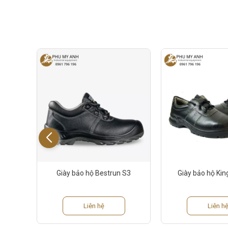
HS-78
Giày bảo hộ Bestrun S3
Giày bảo hộ Ki
Liên hệ
Liên h