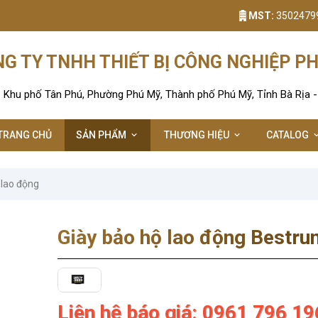
MST:
3502479
G TY TNHH THIẾT BỊ CÔNG NGHIỆP P
: Khu phố Tân Phú, Phường Phú Mỹ, Thành phố Phú Mỹ, Tỉnh Bà Rịa 
TRANG CHỦ
SẢN PHẨM
THƯƠNG HIỆU
CATALOG
 lao động
Giày bảo hộ lao động Bestru
Liên hệ báo giá: 0961 796 19