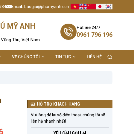
984
Email:
baogia@phumyanh.com
HÚ MỸ ANH
Hotline 24/7
0961 796 196
- Vũng Tàu, Việt Nam
VỀ CHÚNG TÔI
TIN TỨC
LIÊN HỆ
n
HỖ TRỢ KHÁCH HÀNG
Vui lòng để lại số điện thoại, chúng tôi sẽ
liên hệ nhanh nhất!
6
YÊU CẦU GỌI LẠI