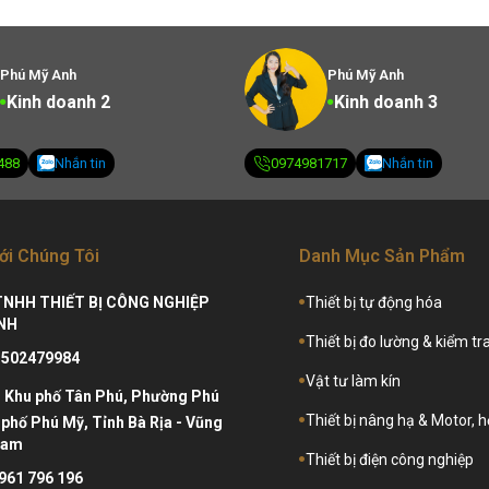
Phú Mỹ Anh
Phú Mỹ Anh
Kinh doanh 2
Kinh doanh 3
488
Nhắn tin
0974981717
Nhắn tin
ới Chúng Tôi
Danh Mục Sản Phẩm
TNHH THIẾT BỊ CÔNG NGHIỆP
Thiết bị tự động hóa
NH
Thiết bị đo lường & kiểm tr
3502479984
Vật tư làm kín
:
Khu phố Tân Phú, Phường Phú
Thiết bị nâng hạ & Motor, 
phố Phú Mỹ, Tỉnh Bà Rịa - Vũng
Nam
Thiết bị điện công nghiệp
961 796 196