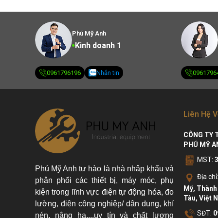
Phú Mỹ Anh
Kinh doanh 1
0961796196
Nhắn tin
0961796
Liên Hệ V
CÔNG TY 
PHÚ MỸ A
MST:
Phú Mỹ Anh tự hào là nhà nhập khẩu và
Địa chỉ
phân phối các thiết bị, máy móc, phụ
Mỹ, Thành 
kiện trong lĩnh vực điện tự động hóa, đo
Tàu, Việt 
lường, điện công nghiệp/ dân dụng, khí
SĐT:
0
nén, nâng hạ....uy tín và chất lượng