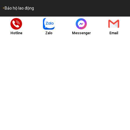
Bảo hộ lao động
Hotline
Zalo
Messenger
Email
Quy Định & Chính Sách
Chính sách và bảo mật thông tin
Quy định về thanh toán
Hướng dẫn hỗ trợ dịch vụ
Hướng dẫn gia hạn dịch vụ
Copyright © 2025 -
CÔNG TY TNHH THIẾT BỊ CÔNG NGHIỆP PHÚ
MỸ ANH
. All rights reserved.
Design by i-web.vn