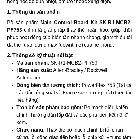
hỏng hóc do quá nhiệt, ẩm ướt hoặc xung điện.
1. Thông tin sản phẩm
Bộ sản phẩm
Main Control Board Kit SK-R1-MCB2-
PF753
chính là giải pháp thay thế hoàn hảo, giúp khôi
phục hoạt động của biến tần nhanh chóng, giảm thiểu tối
đa thời gian dừng máy (downtime) của hệ thống.
2. Thông số kỹ thuật nổi bật
Mã sản phẩm:
SK-R1-MCB2-PF753
Hãng sản xuất:
Allen-Bradley / Rockwell
Automation
Dòng biến tần tương thích:
PowerFlex 753 (Tất cả
các dải công suất và Frame size tương thích theo tài
liệu hãng).
Trọn bộ sản phẩm bao gồm:
Bo mạch điều khiển
chính, hướng dẫn lắp đặt và các phụ kiện kết nối đi
kèm.
Chức năng:
Thay thế bo mạch chính bị lỗi phần
cứng, lỗi cổng giao tiếp hoặc lỗi chip xử lý trung tâm