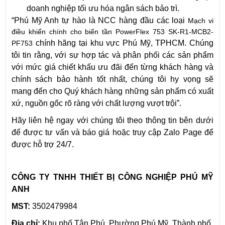
doanh nghiệp tối ưu hóa ngân sách bảo trì.
“Phú Mỹ Anh tự hào là NCC hàng đầu các loại
Mạch vi
điều khiển chính cho biến tần PowerFlex 753 SK-R1-MCB2-
chính hãng tại khu vực Phú Mỹ, TPHCM. Chúng
PF753
tôi tin rằng, với sự hợp tác và phân phối các sản phẩm
với mức giá chiết khấu ưu đãi đến từng khách hàng và
chính sách bảo hành tốt nhất, chúng tôi hy vọng sẽ
mang đến cho Quý khách hàng những sản phẩm có xuất
xứ, nguồn gốc rõ ràng với chất lượng vượt trội”.
Hãy liên hệ ngay với chúng tôi theo thông tin bên dưới
để được tư vấn và báo giá hoặc truy cập Zalo Page để
được hỗ trợ 24/7.
CÔNG TY TNHH THIẾT BỊ CÔNG NGHIỆP PHÚ MỸ
ANH
MST:
3502479984
Địa chỉ:
Khu phố Tân Phú, Phường Phú Mỹ, Thành phố