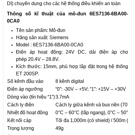
DI) chuyên dụng cho các hệ thống điều khiển an toàn
Thông số kĩ thuật của m
ô-đun 6ES7136-6BA00-
0CA0
Tên sản phẩm: ​Mô-đun
Hãng sản xuất: Siemens
Model : 6ES7136-6BA00-0CA0
Điện áp hoạt động: 24V DC, dải điện áp cho
phép 20.4V – 28.8V.
Kích thước: 15mm, phù hợp lắp đặt trong hệ thống
ET 200SP.
Số kênh đầu vào
8 kênh digital
Điện áp ngưỡng
“0”: -30V – +5V; “1”: +15V – +30V
Dòng vào (tín hiệu “1”)
3.7mA
Cách ly điện
Cách ly giữa kênh và bus nền (707V
Nhiệt độ hoạt động
0°C – 60°C (lắp ngang), 0°C – 50°C (
Kết nối cáp
Tối đa 1,000m (có shield) / 500m (kh
Trọng lượng
49g