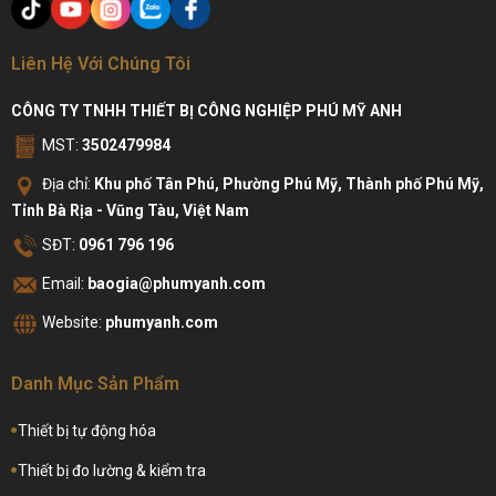
Liên Hệ Với Chúng Tôi
CÔNG TY TNHH THIẾT BỊ CÔNG NGHIỆP PHÚ MỸ ANH
MST:
3502479984
Địa chỉ:
Khu phố Tân Phú, Phường Phú Mỹ, Thành phố Phú Mỹ,
Tỉnh Bà Rịa - Vũng Tàu, Việt Nam
SĐT:
0961 796 196
Email:
baogia@phumyanh.com
Website:
phumyanh.com
Danh Mục Sản Phẩm
Thiết bị tự động hóa
Thiết bị đo lường & kiểm tra