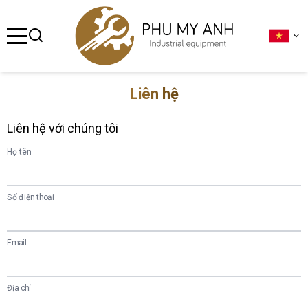
se menu
ubmenu
Liên hệ
ubmenu
Liên hệ với chúng tôi
ubmenu
Họ tên
ubmenu
ubmenu
Số điện thoại
Email
Địa chỉ