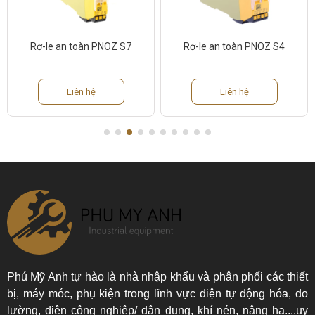
e an toàn PNOZ S7
Rơ-le an toàn PNOZ S4
Replay 
Liên hệ
Liên hệ
Phú Mỹ Anh tự hào là nhà nhập khẩu và phân phối các thiết
bị, máy móc, phụ kiện trong lĩnh vực điện tự động hóa, đo
lường, điện công nghiệp/ dân dụng, khí nén, nâng hạ....uy