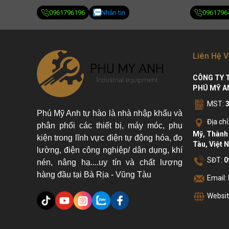
0961796196
Nhắn tin
0961796
Liên Hệ V
CÔNG TY 
PHÚ MỸ A
MST:
Phú Mỹ Anh tự hào là nhà nhập khẩu và
Địa chỉ
phân phối các thiết bị, máy móc, phụ
Mỹ, Thành 
kiện trong lĩnh vực điện tự động hóa, đo
Tàu, Việt 
lường, điện công nghiệp/ dân dụng, khí
SĐT:
0
nén, nâng hạ....uy tín và chất lượng
hàng đầu tại Bà Rịa - Vũng Tàu
Email:
Websit