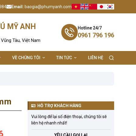
984
Email:
baogia@phumyanh.com
HÚ MỸ ANH
Hotline 24/7
0961 796 196
- Vũng Tàu, Việt Nam
VỀ CHÚNG TÔI
TIN TỨC
LIÊN HỆ
 mm
HỖ TRỢ KHÁCH HÀNG
Vui lòng để lại số điện thoại, chúng tôi sẽ
liên hệ nhanh nhất!
6
YÊU CẦU GỌI LẠI