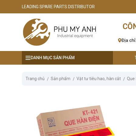
LEADING SPARE PARTS DISTRIBUTOR
se menu
CÔN
ubmenu
Địa chỉ
ubmenu
DANH MỤC SẢN PHẨM
ubmenu
ubmenu
Trang chủ
Sản phẩm
Vật tư tiêu hao, hàn cắt
Que
ubmenu