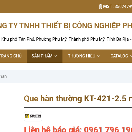
MST:
3502479
G TY TNHH THIẾT BỊ CÔNG NGHIỆP P
: Khu phố Tân Phú, Phường Phú Mỹ, Thành phố Phú Mỹ, Tỉnh Bà Rịa 
TRANG CHỦ
SẢN PHẨM
THƯƠNG HIỆU
CATALOG
 hàn
Que hàn thường KT-421-2.5
Liên hệ báo giá: 0961 796 19