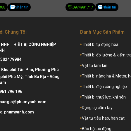
488
Nhắn tin
0974981717
Nhắn tin
ới Chúng Tôi
Danh Mục Sản Phẩm
TNHH THIẾT BỊ CÔNG NGHIỆP
Thiết bị tự động hóa
NH
Thiết bị đo lường & kiểm tr
3502479984
Vật tư làm kín
:
Khu phố Tân Phú, Phường Phú
Thiết bị nâng hạ & Motor, 
phố Phú Mỹ, Tỉnh Bà Rịa - Vũng
Nam
Thiết bị điện công nghiệp
961 796 196
Thiết bị thuỷ lực, khí nén
baogia@phumyanh.com
Dụng cụ cầm tay
e:
phumyanh.com
Vật tư tiêu hao, hàn cắt
Bảo hộ lao động