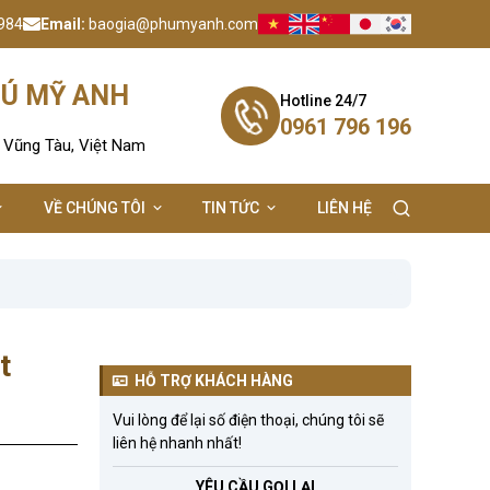
984
Email:
baogia@phumyanh.com
HÚ MỸ ANH
Hotline 24/7
0961 796 196
- Vũng Tàu, Việt Nam
VỀ CHÚNG TÔI
TIN TỨC
LIÊN HỆ
t
HỖ TRỢ KHÁCH HÀNG
Vui lòng để lại số điện thoại, chúng tôi sẽ
liên hệ nhanh nhất!
YÊU CẦU GỌI LẠI