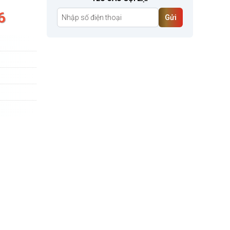
6
Gửi