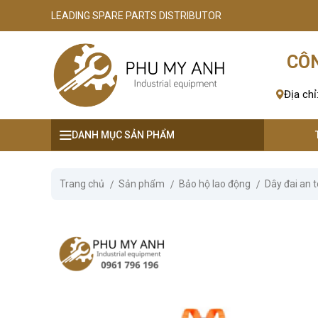
LEADING SPARE PARTS DISTRIBUTOR
se menu
CÔN
ubmenu
Địa chỉ
ubmenu
DANH MỤC SẢN PHẨM
ubmenu
ubmenu
Trang chủ
Sản phẩm
Bảo hộ lao động
Dây đai an 
ubmenu