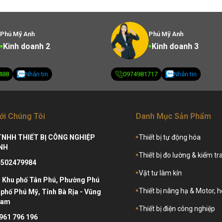
Phú Mỹ Anh
Phú Mỹ Anh
Kinh doanh 2
Kinh doanh 3
488
Nhắn tin
0974981717
Nhắn tin
ới Chúng Tôi
Danh Mục Sản Phẩm
TNHH THIẾT BỊ CÔNG NGHIỆP
Thiết bị tự động hóa
NH
Thiết bị đo lường & kiểm tr
3502479984
Vật tư làm kín
:
Khu phố Tân Phú, Phường Phú
Thiết bị nâng hạ & Motor, 
phố Phú Mỹ, Tỉnh Bà Rịa - Vũng
Nam
Thiết bị điện công nghiệp
961 796 196