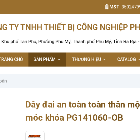
MST:
3502479
G TY TNHH THIẾT BỊ CÔNG NGHIỆP P
: Khu phố Tân Phú, Phường Phú Mỹ, Thành phố Phú Mỹ, Tỉnh Bà Rịa 
TRANG CHỦ
SẢN PHẨM
THƯƠNG HIỆU
CATALOG
toàn
Dây đai an toàn toàn thân mộ
móc khóa PG141060-OB