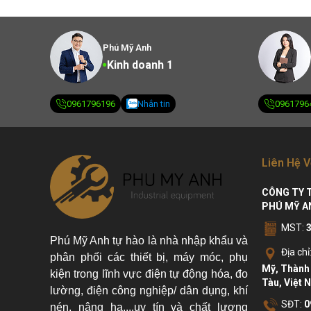
Phú Mỹ Anh
Kinh doanh 1
0961796196
Nhắn tin
0961796
Liên Hệ V
CÔNG TY 
PHÚ MỸ A
MST:
Phú Mỹ Anh tự hào là nhà nhập khẩu và
Địa chỉ
phân phối các thiết bị, máy móc, phụ
Mỹ, Thành 
kiện trong lĩnh vực điện tự động hóa, đo
Tàu, Việt 
lường, điện công nghiệp/ dân dụng, khí
SĐT:
0
nén, nâng hạ....uy tín và chất lượng