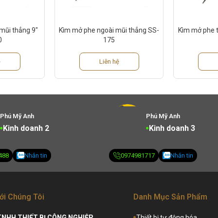
mũi thẳng 9″
Kìm mở phe ngoài mũi thẳng SS-
Kìm mở phe t
0
175
ệ
Liên hệ
Phú Mỹ Anh
Phú Mỹ Anh
Kinh doanh 2
Kinh doanh 3
488
Nhắn tin
0974981717
Nhắn tin
ới Chúng Tôi
Danh Mục Sản Phẩm
TNHH THIẾT BỊ CÔNG NGHIỆP
Thiết bị tự động hóa