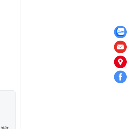
khiển,