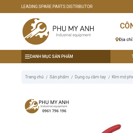
LEADING SPARE PARTS DISTRIBUTOR
se menu
CÔN
ubmenu
Địa chỉ
ubmenu
DANH MỤC SẢN PHẨM
ubmenu
ubmenu
Trang chủ
Sản phẩm
Dụng cụ cầm tay
Kìm mở ph
ubmenu