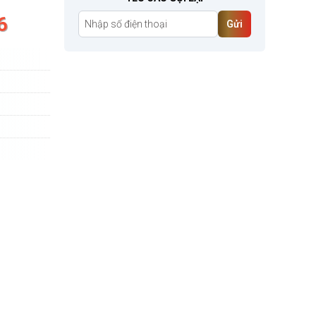
6
Gửi