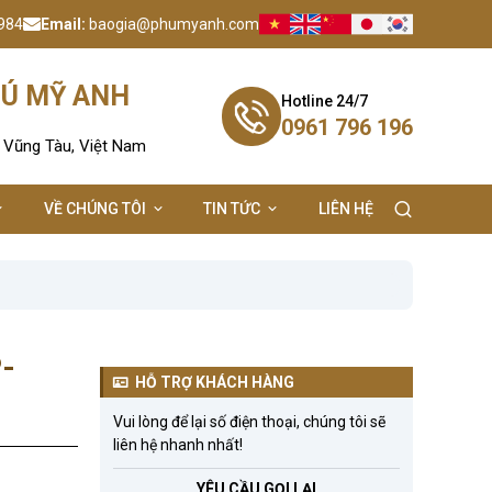
984
Email:
baogia@phumyanh.com
HÚ MỸ ANH
Hotline 24/7
0961 796 196
- Vũng Tàu, Việt Nam
VỀ CHÚNG TÔI
TIN TỨC
LIÊN HỆ
P-
HỖ TRỢ KHÁCH HÀNG
Vui lòng để lại số điện thoại, chúng tôi sẽ
liên hệ nhanh nhất!
YÊU CẦU GỌI LẠI