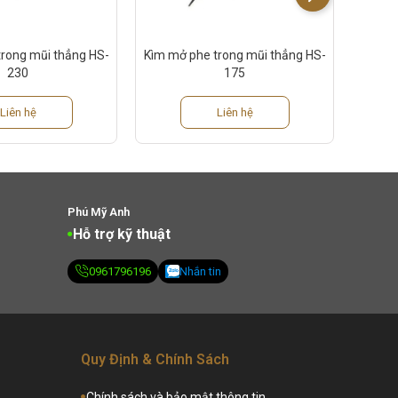
rong mũi thẳng HS-
Kìm mở phe trong mũi thẳng HS-
230
175
Liên hệ
Liên hệ
Phú Mỹ Anh
Hỗ trợ kỹ thuật
0961796196
Nhắn tin
Quy Định & Chính Sách
Chính sách và bảo mật thông tin