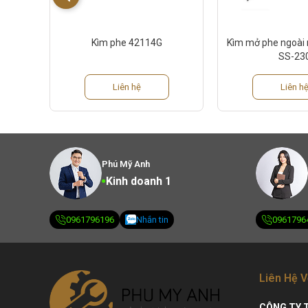
Kìm phe 42114G
Kìm mở phe ngoài 
SS-23
Liên hệ
Liên h
Phú Mỹ Anh
Kinh doanh 1
0961796196
Nhắn tin
0961796
Liên Hệ V
CÔNG TY 