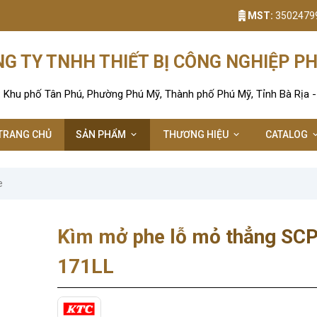
MST:
3502479
G TY TNHH THIẾT BỊ CÔNG NGHIỆP P
: Khu phố Tân Phú, Phường Phú Mỹ, Thành phố Phú Mỹ, Tỉnh Bà Rịa 
TRANG CHỦ
SẢN PHẨM
THƯƠNG HIỆU
CATALOG
e
Kìm mở phe lỗ mỏ thẳng SC
171LL