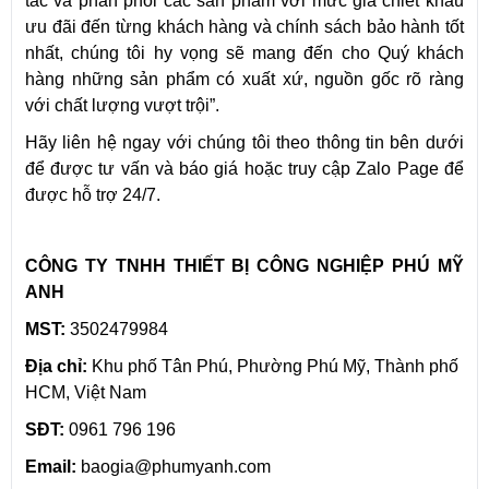
tác và phân phối các sản phẩm với mức giá chiết khấu
ưu đãi đến từng khách hàng và chính sách bảo hành tốt
nhất, chúng tôi hy vọng sẽ mang đến cho Quý khách
hàng những sản phẩm có xuất xứ, nguồn gốc rõ ràng
với chất lượng vượt trội”.
Hãy liên hệ ngay với chúng tôi theo thông tin bên dưới
để được tư vấn và báo giá hoặc truy cập Zalo Page để
được hỗ trợ 24/7.
CÔNG TY TNHH THIẾT BỊ CÔNG NGHIỆP PHÚ MỸ
ANH
MST:
3502479984
Địa chỉ:
Khu phố Tân Phú, Phường Phú Mỹ, Thành phố
HCM, Việt Nam
SĐT:
0961 796 196
Email:
baogia@phumyanh.com