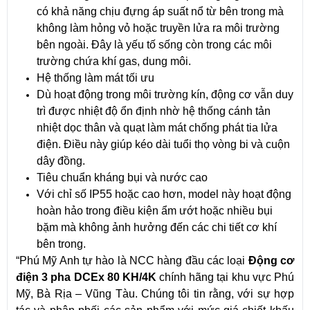
có khả năng chịu đựng áp suất nổ từ bên trong mà
không làm hỏng vỏ hoặc truyền lửa ra môi trường
bên ngoài. Đây là yếu tố sống còn trong các môi
trường chứa khí gas, dung môi.
Hệ thống làm mát tối ưu
Dù hoạt động trong môi trường kín, động cơ vẫn duy
trì được nhiệt độ ổn định nhờ hệ thống cánh tản
nhiệt dọc thân và quạt làm mát chống phát tia lửa
điện. Điều này giúp kéo dài tuổi thọ vòng bi và cuộn
dây đồng.
Tiêu chuẩn kháng bụi và nước cao
Với chỉ số IP55 hoặc cao hơn, model này hoạt động
hoàn hảo trong điều kiện ẩm ướt hoặc nhiều bụi
bặm mà không ảnh hưởng đến các chi tiết cơ khí
bên trong.
“Phú Mỹ Anh tự hào là NCC hàng đầu các loại
Động cơ
điện 3 pha DCEx 80 KH/4K
chính hãng tại khu vực Phú
Mỹ, Bà Rịa – Vũng Tàu. Chúng tôi tin rằng, với sự hợp