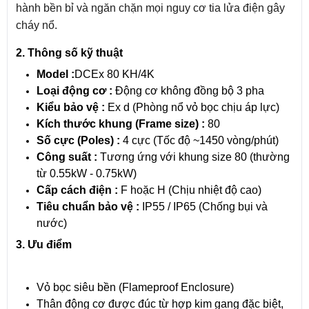
hành bền bỉ và ngăn chặn mọi nguy cơ tia lửa điện gây
cháy nổ.
2. Thông số kỹ thuật
Model :
DCEx 80 KH/4K
Loại động cơ :
Động cơ không đồng bộ 3 pha
Kiểu bảo vệ :
Ex d (Phòng nổ vỏ bọc chịu áp lực)
Kích thước khung (Frame size) :
80
Số cực (Poles) :
4 cực (Tốc độ ~1450 vòng/phút)
Công suất :
Tương ứng với khung size 80 (thường
từ 0.55kW - 0.75kW)
Cấp cách điện :
F hoặc H (Chịu nhiệt độ cao)
Tiêu chuẩn bảo vệ :
IP55 / IP65 (Chống bụi và
nước)
3. Ưu điểm
Vỏ bọc siêu bền (Flameproof Enclosure)
Thân động cơ được đúc từ hợp kim gang đặc biệt,