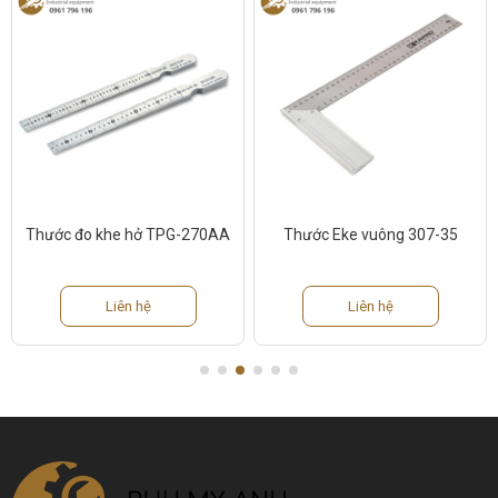
AA
Thước Eke vuông 307-35
Thước lá Inox AK-2541
1000mm
Liên hệ
Liên hệ