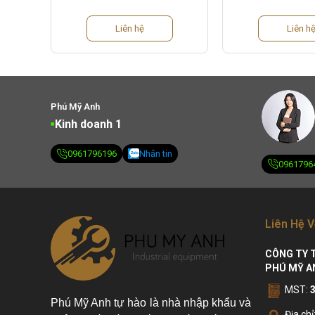
Liên hệ
Liên h
Phú Mỹ Anh
Kinh doanh 1
0961796196
Nhắn tin
0961796
Liên Hệ V
CÔNG TY 
PHÚ MỸ A
MST:
Phú Mỹ Anh tự hào là nhà nhập khẩu và
Địa chỉ