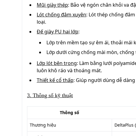
Mũi giày thép
:
Bảo vệ ngón chân khỏi va đập
Lót chống đâm xuyên
:
Lót thép chống đâm x
loại.
Đế giày PU hai lớp
:
Lớp trên mềm tạo sự êm ái, thoải mái k
Lớp dưới cứng chống mài mòn, chống trơ
Lớp lót bên trong
:
Làm bằng lưới polyamide
luôn khô ráo và thoáng mát.
Thiết kế cổ thấp
:
Giúp người dùng dễ dàng v
3. Thông số kỹ thuật
Thông số
Thương hiệu
DeltaPlus 