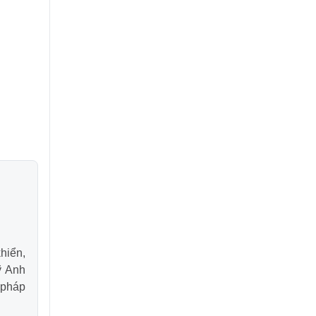
khiển,
ỹ Anh
 pháp