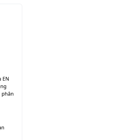
Âu
EN
ống
à phân
ạn