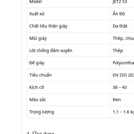
Model
JET2 S3
Xuất xứ
Ấn Độ
Chất liệu thân giày
Da thật
Mũi giày
Thép, chịu
Lót chống đâm xuyên
Thép
Đế giày
Polyuretha
Tiêu chuẩn
EN ISO 203
Kích cỡ
38 – 43
Màu sắc
Đen
Trọng lượng
1.1 – 1.6 k
4. Ứng dụng