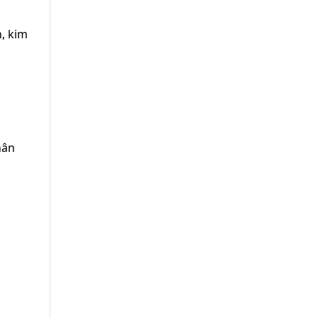
, kim
hân