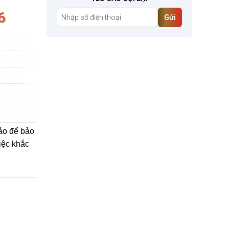
6
Gửi
ảo để bảo
iệc khắc