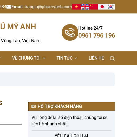
984
Email:
baogia@phumyanh.com
HÚ MỸ ANH
Hotline 24/7
0961 796 196
- Vũng Tàu, Việt Nam
VỀ CHÚNG TÔI
TIN TỨC
LIÊN HỆ
s
HỖ TRỢ KHÁCH HÀNG
Vui lòng để lại số điện thoại, chúng tôi sẽ
liên hệ nhanh nhất!
YÊU CẦU GỌI LẠI