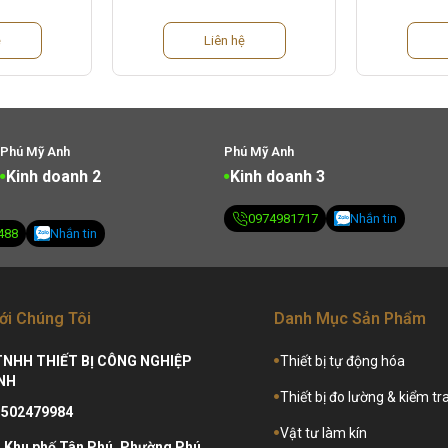
ệ
Liên hệ
Phú Mỹ Anh
Phú Mỹ Anh
Kinh doanh 2
Kinh doanh 3
488
Nhắn tin
0974981717
Nhắn tin
ới Chúng Tôi
Danh Mục Sản Phẩm
TNHH THIẾT BỊ CÔNG NGHIỆP
Thiết bị tự động hóa
NH
Thiết bị đo lường & kiểm tr
3502479984
Vật tư làm kín
:
Khu phố Tân Phú, Phường Phú