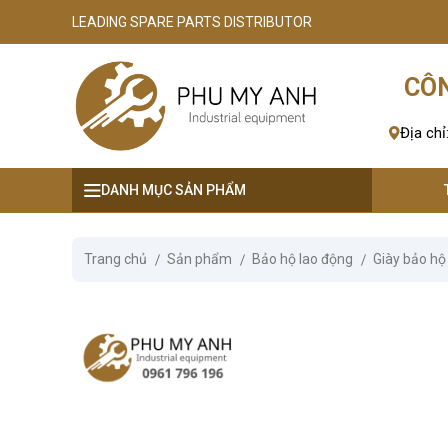
LEADING SPARE PARTS DISTRIBUTOR
se menu
CÔN
ubmenu
Địa chỉ
ubmenu
DANH MỤC SẢN PHẨM
ubmenu
ubmenu
Trang chủ
Sản phẩm
Bảo hộ lao động
Giày bảo hộ
ubmenu