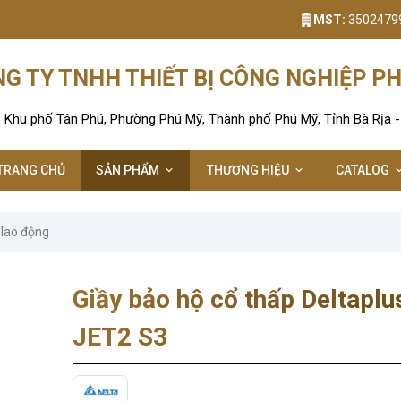
MST:
3502479
G TY TNHH THIẾT BỊ CÔNG NGHIỆP P
: Khu phố Tân Phú, Phường Phú Mỹ, Thành phố Phú Mỹ, Tỉnh Bà Rịa 
TRANG CHỦ
SẢN PHẨM
THƯƠNG HIỆU
CATALOG
 lao động
Giầy bảo hộ cổ thấp Deltaplu
JET2 S3