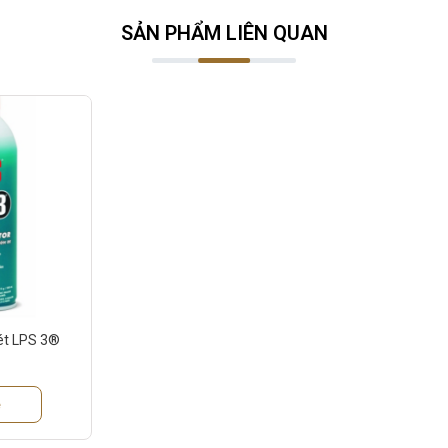
SẢN PHẨM LIÊN QUAN
ét LPS 3®
ệ