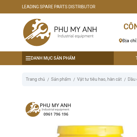
LEADING SPARE PARTS DISTRIBUTOR
se menu
CÔN
ubmenu
Địa chỉ
ubmenu
DANH MỤC SẢN PHẨM
ubmenu
ubmenu
Trang chủ
Sản phẩm
Vật tư tiêu hao, hàn cắt
Dầu 
ubmenu