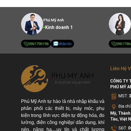
Phú Mỹ Anh
Kinh doanh 1
0961796196
Nhắn tin
0961796
Liên Hệ V
CÔNG TY 
PHÚ MỸ A
MST:
Phú Mỹ Anh tự hào là nhà nhập khẩu và
Địa chỉ
phân phối các thiết bị, máy móc, phụ
Mỹ, Thành 
kiện trong lĩnh vực điện tự động hóa, đo
Tàu, Việt 
lường, điện công nghiệp/ dân dụng, khí
SĐT:
0
nén, nâng hạ....uy tín và chất lượng