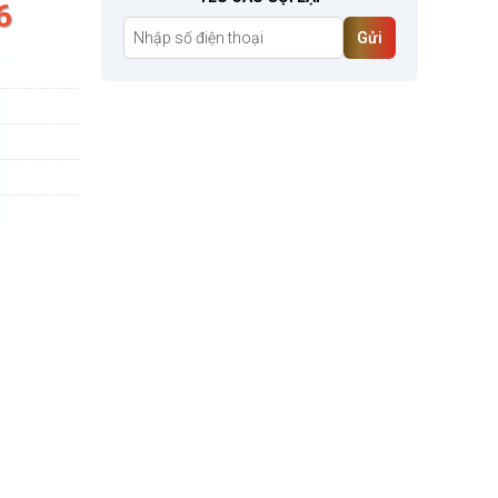
6
Gửi