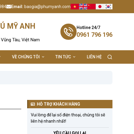
984
Email:
baogia@phumyanh.com
HÚ MỸ ANH
Hotline 24/7
0961 796 196
- Vũng Tàu, Việt Nam
VỀ CHÚNG TÔI
TIN TỨC
LIÊN HỆ
HỖ TRỢ KHÁCH HÀNG
Vui lòng để lại số điện thoại, chúng tôi sẽ
liên hệ nhanh nhất!
YÊU CẦU GỌI LẠI