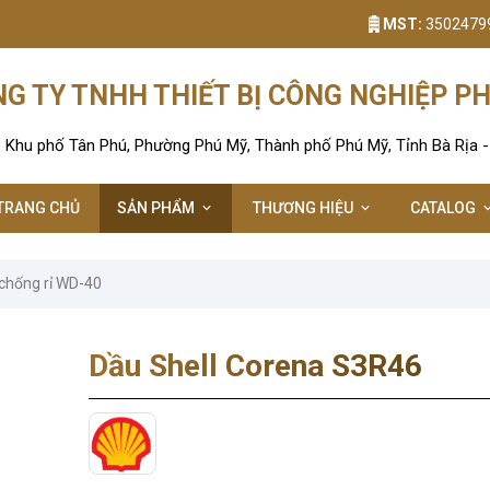
MST:
3502479
G TY TNHH THIẾT BỊ CÔNG NGHIỆP P
: Khu phố Tân Phú, Phường Phú Mỹ, Thành phố Phú Mỹ, Tỉnh Bà Rịa 
TRANG CHỦ
SẢN PHẨM
THƯƠNG HIỆU
CATALOG
chống rỉ WD-40
Dầu Shell Corena S3R46