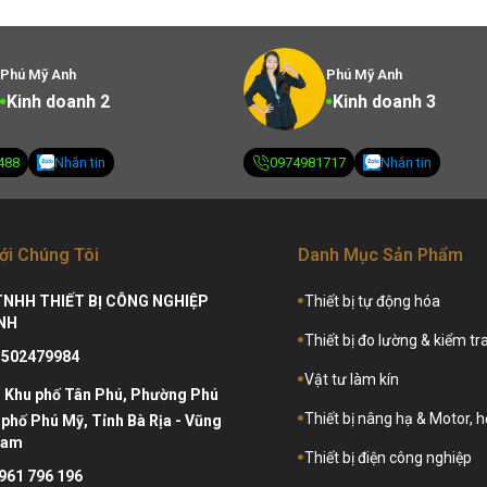
Phú Mỹ Anh
Phú Mỹ Anh
Kinh doanh 2
Kinh doanh 3
488
Nhắn tin
0974981717
Nhắn tin
ới Chúng Tôi
Danh Mục Sản Phẩm
TNHH THIẾT BỊ CÔNG NGHIỆP
Thiết bị tự động hóa
NH
Thiết bị đo lường & kiểm tr
3502479984
Vật tư làm kín
:
Khu phố Tân Phú, Phường Phú
Thiết bị nâng hạ & Motor, 
phố Phú Mỹ, Tỉnh Bà Rịa - Vũng
Nam
Thiết bị điện công nghiệp
961 796 196