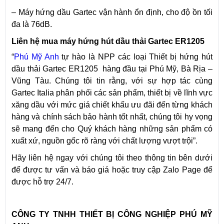
– Máy hứng dầu Gartec vận hành ổn định, cho độ ồn tối
đa là 76dB.
Liên hệ mua m
áy hứng hút dầu thải Gartec ER1205
“
Phú Mỹ Anh
tự hào là NPP các loại Thiết bị hứng hút
dầu thải Gartec ER1205 hàng đầu tại Phú Mỹ, Bà Rịa –
Vũng Tàu. Chúng tôi tin rằng, với sự hợp tác cùng
Gartec Italia phân phối các sản phẩm, thiết bị về lĩnh vực
xăng dầu với mức giá chiết khấu ưu đãi đến từng khách
hàng và chính sách bảo hành tốt nhất, chúng tôi hy vọng
sẽ mang đến cho Quý khách hàng những sản phẩm có
xuất xứ, nguồn gốc rõ ràng với chất lượng vượt trội”.
Hãy liên hệ ngay với chúng tôi theo thông tin bên dưới
để được tư vấn và báo giá hoặc truy cập Zalo Page để
được hỗ trợ 24/7.
CÔNG TY TNHH THIẾT BỊ CÔNG NGHIỆP PHÚ MỸ